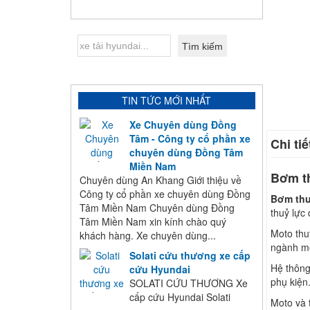
TIN TỨC MỚI NHẤT
Xe Chuyên dùng Đồng
Tâm - Công ty cổ phần xe
Chi ti
chuyên dùng Đồng Tâm
Miền Nam
Bơm th
Chuyên dùng An Khang Giới thiệu về
Công ty cổ phần xe chuyên dùng Đồng
Bơm thu
Tâm Miền Nam Chuyên dùng Đồng
thuỷ lực
Tâm Miền Nam xin kính chào quý
Moto thu
khách hàng. Xe chuyên dùng...
ngành mô
Solati cứu thương xe cấp
Hệ thông
cứu Hyundai
phụ kiện
SOLATI CỨU THƯƠNG Xe
cấp cứu Hyundai Solati
Moto và 