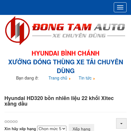
Toggl
navig
HYUNDAI BÌNH CHÁNH
XƯỞNG ĐÓNG THÙNG XE TẢI CHUYÊN
DÙNG
Bạn đang ở:
Trang chủ
Tin tức
Hyundai HD320 bồn nhiên liệu 22 khối Xitec xăng dầu
Hyundai HD320 bồn nhiên liệu 22 khối Xitec
xăng dầu
Xin hãy xếp hạng