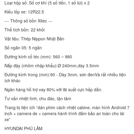
Loại hộp số: Số cơ khí (5 số tiến, 1 số lùi) x 2
Kiểu lốp xe: 12R22.5
--- Thông số bồn Xitec ---
Thể tích bồn: 22 khối
Vật liệu: Thép Nippon Nhật Bản
Số ngăn 05: 5 ngăn
Đường kính cổ téc (mm): 560 ~ 980
Nắp đậy (nhôm nhập khẩu):Ø 240mm,dày 3.5mm
Đường kính trong (mm):90 - Dày 3mm, sơn đenVà rất nhiều tiện
ích khác
Ngân hàng hỗ trợ vay 80% với lãi suất cực hấp dẫn.
Tư vấn nhiệt tình, chu đáo, tận tâm
Trang bị tiện ích “dán phim cách nhiệt cabine, màn hình Android 7
inch + camera de + camera hành trình đảm bảo an toàn cho lái
xe”
HYUNDAI PHÚ LÂM