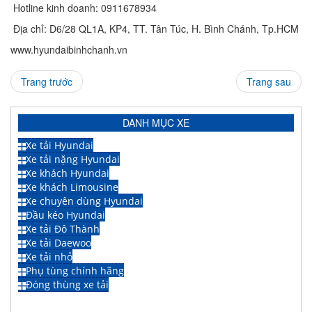
Hotline kinh doanh: 0911678934
Địa chỉ: D6/28 QL1A, KP4, TT. Tân Túc, H. Bình Chánh, Tp.HCM
www.hyundaibinhchanh.vn
Trang trước
Trang sau
DANH MỤC XE
Xe tải Hyundai
Xe tải nặng Hyundai
Xe khách Hyundai
Xe khách Limousine
Xe chuyên dùng Hyundai
Đầu kéo Hyundai
Xe tải Đô Thành
Xe tải Daewoo
Xe tải nhỏ
Phụ tùng chính hãng
Đóng thùng xe tải