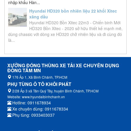
nhập khẩu Hàn...
Hyundai HD320 bồn nhiên liệu 22 khối Xitec
xăng dầu
Hyundai HD320 Bồn Xitec 22m3 - Chiến binh Mới
HD320 Bồn Xitec - 2020 sở hữu thiết kế mạnh mẽ,
dùng chassic với dòng xe HD320 chở nhiên liệu và đi cùng đó
là...
XƯỞNG ĐÓNG THÙNG XE TẢI XE CHUYÊN DỤNG
ĐỒNG TÂM MN
176 Ấp 1, Xã Bình Chánh, TP.HCM
PHỤ TÙNG Ô TÔ KHÔI PHÁT
2/28 Ấp 3 xã Tân Quý Tây, huyện Bình Chánh, TP.HCM
Website: www.hyundaibinhchanh.vn
Hotline: 0911678934
Xe chuyên dùng: 0911678334
Phụ tùng: 0933403037