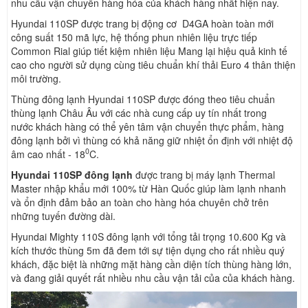
nhu cầu vận chuyển hàng hóa của khách hàng nhất hiện nay.
Hyundai 110SP được trang bị động cơ D4GA hoàn toàn mới
công suất 150 mã lực, hệ thống phun nhiên liệu trực tiếp
Common Rial giúp tiết kiệm nhiên liệu
Mang lại hiệu quả kinh tế
cao cho người sử dụng cùng
tiêu chuẩn khí thải Euro 4 thân thiện
môi trường.
Thùng đông lạnh Hyundai 110SP được đóng theo tiêu chuẩn
thùng lạnh Châu Âu với các nhà cung cấp uy tín nhất trong
nước
khách hàng có thể yên tâm vận chuyển thực phẩm, hàng
đông lạnh bởi vì thùng có khả năng giữ nhiệt ổn định với nhiệt độ
0
âm cao nhất - 18
C.
Hyundai 110SP đông lạnh
được trang bị máy lạnh Thermal
Master nhập khẩu mới 100% từ Hàn Quốc giúp làm lạnh nhanh
và ổn định đảm bảo an toàn cho hàng hóa chuyên chở trên
những tuyến đường dài.
Hyundai Mighty 110S đông lạnh với tổng tải trọng 10.600 Kg và
kích thước thùng 5m đã đem tới sự tiện dụng cho rất nhiều quý
khách, đặc biệt là những mặt hàng cần diện tích thùng hàng lớn,
và đang giải quyết rất nhiều nhu cầu vận tải của của khách hàng.