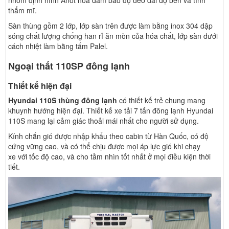
nhôm định hình Anot hóa đảm bảo độ dẻo dai độ bền và tính
thẩm mĩ.
Sàn thùng gồm 2 lớp, lớp sàn trên được làm bằng inox 304 dập
sóng chất lượng chống han rỉ ăn mòn của hóa chất, lớp sàn dưới
cách nhiệt làm bằng tấm Palel.
Ngoại thất 110SP đông lạnh
Thiết kế hiện đại
Hyundai 110S thùng đông lạnh
có thiết kế trẻ chung mang
khuynh hướng hiện đại. Thiết kế xe tải 7 tấn đông lạnh Hyundai
110S mang lại cảm giác thoải mái nhất cho người sử dụng.
Kính chắn gió được nhập khẩu theo cabin từ Hàn Quốc, có độ
cứng vững cao, và có thể chịu được mọi áp lực gió khi chạy
xe với tốc độ cao, và cho tầm nhìn tốt nhất ở mọi điều kiện thời
tiết.