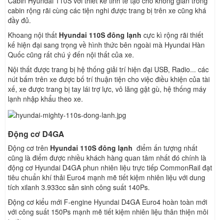
Cabin Hyundai 110S với thiết kế tinh tế tạo cho không gian trong
cabin rộng rãi cùng các tiện nghi được trang bị trên xe cũng khá
đầy đủ.
Khoang nội thất
Hyundai 110S đông lạnh
cực kì rộng rãi thiết
kế hiện đại sang trọng về hình thức bên ngoài mà Hyundai Hàn
Quốc cũng rất chú ý đến nội thất của xe.
Nội thất được trang bị hệ thống giải trí hiện đại USB, Radio... các
nút bấm trên xe được bố trí thuận tiện cho việc điều khiện của tài
xế, xe được trang bị tay lái trợ lực, vô lăng gật gù, hệ thống máy
lạnh nhập khẩu theo xe.
Động cơ D4GA
Động cơ trên
Hyundai 110S đông lạnh
điểm ấn tượng nhất
cũng là điểm được nhiều khách hàng quan tâm nhất đó chính là
động cơ Hyundai D4GA phun nhiên liệu trực tiếp CommonRail đạt
tiêu chuẩn khí thải Euro4 mạnh mẽ tiết kiệm nhiên liệu với dung
tích xilanh 3.933cc sản sinh công suất 140Ps.
Động cơ kiểu mới F-engine Hyundai D4GA Euro4 hoàn toàn mới
với công suất 150Ps mạnh mẽ tiết kiệm nhiên liệu thân thiện môi