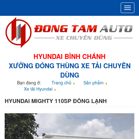
Toggl
navig
HYUNDAI BÌNH CHÁNH
XƯỞNG ĐÓNG THÙNG XE TẢI CHUYÊN
DÙNG
Bạn đang ở:
Trang chủ
Sản phẩm
Xe tải Hyundai
Hyundai Mighty 110SP đông lạnh
HYUNDAI MIGHTY 110SP ĐÔNG LẠNH