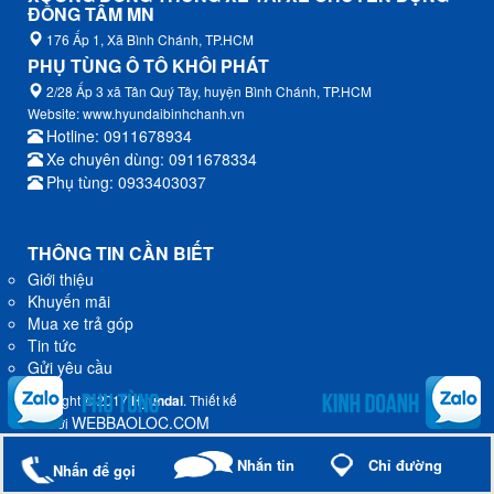
ĐỒNG TÂM MN
176 Ấp 1, Xã Bình Chánh, TP.HCM
PHỤ TÙNG Ô TÔ KHÔI PHÁT
2/28 Ấp 3 xã Tân Quý Tây, huyện Bình Chánh, TP.HCM
Website: www.hyundaibinhchanh.vn
Hotline: 0911678934
Xe chuyên dùng: 0911678334
Phụ tùng: 0933403037
THÔNG TIN CẦN BIẾT
Giới thiệu
Khuyến mãi
Mua xe trả góp
Tin tức
Gửi yêu cầu
Copyright © 2017
Hyundai
. Thiết kế
WEBBAOLOC.COM
bởi
Nhắn tin
Chỉ đường
Nhấn để gọi