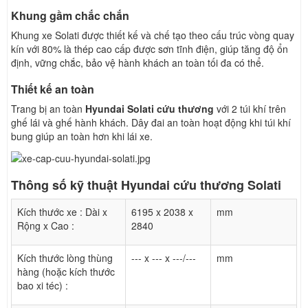
Khung gầm chắc chắn
Khung xe Solati được thiết kế và chế tạo theo cấu trúc vòng quay
kín với 80% là thép cao cấp được sơn tĩnh điện, giúp tăng độ ổn
định, vững chắc, bảo vệ hành khách an toàn tối đa có thể.
Thiết kế an toàn
Trang bị an toàn
Hyundai Solati cứu thương
với 2 túi khí trên
ghế lái và ghế hành khách. Dây đai an toàn hoạt động khi túi khí
bung giúp an toàn hơn khi lái xe.
Thông số kỹ thuật Hyundai cứu thương Solati
Kích thước xe : Dài x
6195 x 2038 x
mm
Rộng x Cao :
2840
Kích thước lòng thùng
--- x --- x ---/---
mm
hàng (hoặc kích thước
bao xi téc) :