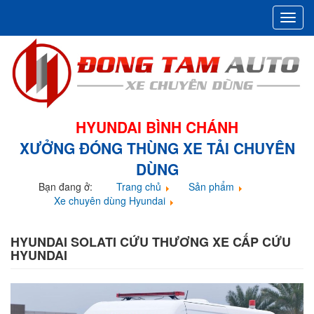
Toggl
navig
HYUNDAI BÌNH CHÁNH
XƯỞNG ĐÓNG THÙNG XE TẢI CHUYÊN
DÙNG
Bạn đang ở:
Trang chủ
Sản phẩm
Xe chuyên dùng Hyundai
Hyundai Solati cứu thương xe cấp cứu Hyundai
HYUNDAI SOLATI CỨU THƯƠNG XE CẤP CỨU
HYUNDAI