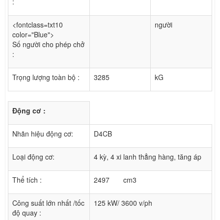
:
<fontclass=txt10
người
color="Blue">
Số người cho phép chở
:
Trọng lượng toàn bộ :
3285
kG
Động cơ :
Nhãn hiệu động cơ:
D4CB
Loại động cơ:
4 kỳ, 4 xi lanh thẳng hàng, tăng áp
Thể tích :
2497 cm3
Công suất lớn nhất /tốc
125 kW/ 3600 v/ph
độ quay :