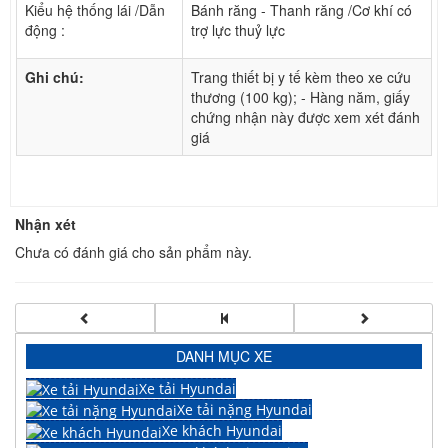
Kiểu hệ thống lái /Dẫn
Bánh răng - Thanh răng /Cơ khí có
động :
trợ lực thuỷ lực
Ghi chú:
Trang thiết bị y tế kèm theo xe cứu
thương (100 kg); - Hàng năm, giấy
chứng nhận này được xem xét đánh
giá
Nhận xét
Chưa có đánh giá cho sản phẩm này.
DANH MỤC XE
Xe tải Hyundai
Xe tải nặng Hyundai
Xe khách Hyundai